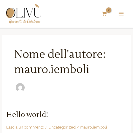
Vai
Paginazione
MAIN
al
articoli
MEN
contenuto
Nome dell'autore:
mauro.iemboli
Hello world!
Hello
world!
Lascia un commento
/
Uncategorized
/
mauro.iemboli