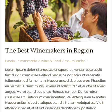
Winemakers
in
Region
The Best Winemakers in Region
Lascia un commento
/
Wine & Food
/
mauro.iemboli
Lorem ipsum dolor sit amet scelerisque orci. Aenean et ex ut elit
tincidunt rutrum vitae eleifend metus. Nunc tincidunt venenatis
tellus euismod fermentum. Maecenas sed dapibus eros. Phasellus
eu mi metus. Nunc mi nisl, viverra id sollicitudin et, auctor sit amet
augue. Morbi blandit dolor ac rhoncus semper. Donec rutrum
risus vitae arcu interdum condimentum. Pellentesque eu ex metus.
Maecenas facilisis est at aliquet blandit. Nullam volutpat ult. Vidit
efficiantur pro ut, at sit sint dissentias definitionem, postulant