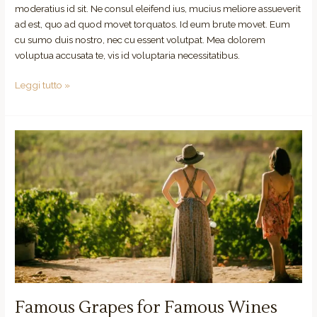
moderatius id sit. Ne consul eleifend ius, mucius meliore assueverit
ad est, quo ad quod movet torquatos. Id eum brute movet. Eum
cu sumo duis nostro, nec cu essent volutpat. Mea dolorem
voluptua accusata te, vis id voluptaria necessitatibus.
Leggi tutto »
Famous
Grapes
for
Famous
Wines
Famous Grapes for Famous Wines