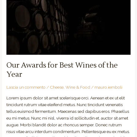
for
Best
Wines
of
the
Year
Our Awards for Best Wines of the
Year
Lascia un commento
/
Cheese
,
Wine & Food
/
mauro.iemboli
Lorem ipsum dolor sit amet scelerisque orci. Aenean et ex ut elit
tincidunt rutrum vitae eleifend metus. Nunc tincidunt venenatis
tellus euismod fermentum. Maecenas sed dapibus eros. Phasellus
eu mi metus. Nunc mi nisl, viverra id sollicitudin et, auctor sit amet
augue. Morbi blandit dolor ac rhoncus semper. Donec rutrum
risus vitae arcu interdum condimentum. Pellentesque eu ex metus.