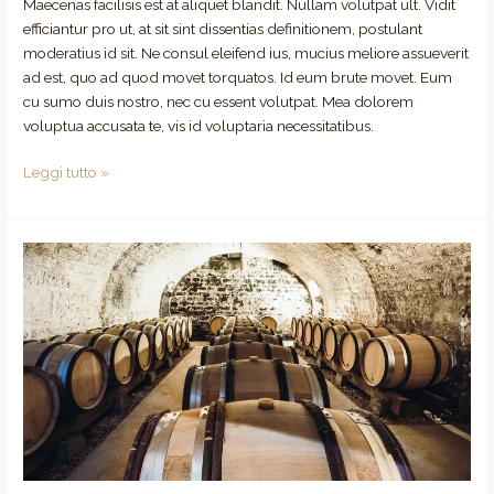
Maecenas facilisis est at aliquet blandit. Nullam volutpat ult. Vidit
efficiantur pro ut, at sit sint dissentias definitionem, postulant
moderatius id sit. Ne consul eleifend ius, mucius meliore assueverit
ad est, quo ad quod movet torquatos. Id eum brute movet. Eum
cu sumo duis nostro, nec cu essent volutpat. Mea dolorem
voluptua accusata te, vis id voluptaria necessitatibus.
Leggi tutto »
Hard
Work
to
Make
Vineyards
Prolific