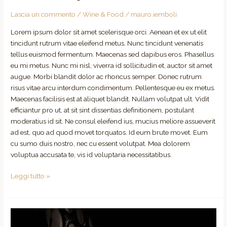
Lascia un commento
/
Wine & Food
/
mauro.iemboli
Lorem ipsum dolor sit amet scelerisque orci. Aenean et ex ut elit
tincidunt rutrum vitae eleifend metus. Nunc tincidunt venenatis
tellus euismod fermentum. Maecenas sed dapibus eros. Phasellus
eu mi metus. Nunc mi nisl, viverra id sollicitudin et, auctor sit amet
augue. Morbi blandit dolor ac rhoncus semper. Donec rutrum
risus vitae arcu interdum condimentum. Pellentesque eu ex metus.
Maecenas facilisis est at aliquet blandit. Nullam volutpat ult. Vidit
efficiantur pro ut, at sit sint dissentias definitionem, postulant
moderatius id sit. Ne consul eleifend ius, mucius meliore assueverit
ad est, quo ad quod movet torquatos. Id eum brute movet. Eum
cu sumo duis nostro, nec cu essent volutpat. Mea dolorem
voluptua accusata te, vis id voluptaria necessitatibus.
Leggi tutto »
Our
Awards