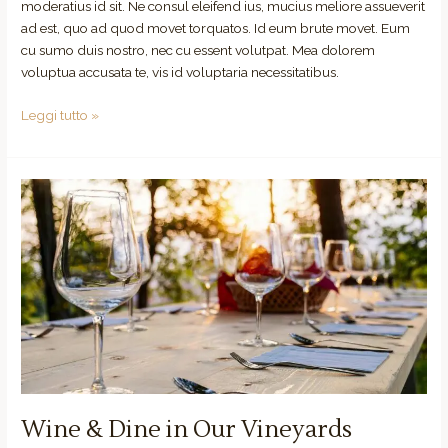
moderatius id sit. Ne consul eleifend ius, mucius meliore assueverit
ad est, quo ad quod movet torquatos. Id eum brute movet. Eum
cu sumo duis nostro, nec cu essent volutpat. Mea dolorem
voluptua accusata te, vis id voluptaria necessitatibus.
Leggi tutto »
Wine
&
Dine
in
Our
Vineyards
Wine & Dine in Our Vineyards