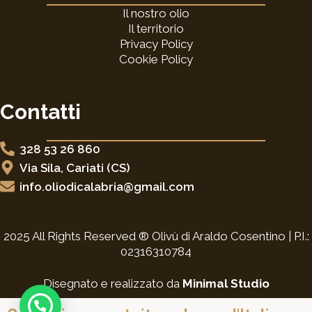
k
a
Il nostro olio
-
m
f
Il territorio
Privacy Policy
Cookie Policy
Contatti
328 53 26 860
Via Sila, Cariati (CS)
info.oliodicalabria@gmail.com
2025 All Rights Reserved ® Olivù di Araldo Cosentino | P.I.:
02316310784
Disegnato e realizzato da
Minimal Studio