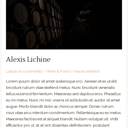
Alexis Lichine
Lascia un commento
/
Wine & Food
/
mauro.iemboli
Lorem ipsum dolor sit amet scelerisque orci. Aenean et ex ut elit
tincidunt rutrum vitae eleifend metus. Nunc tincidunt venenatis
tellus euismod fermentum. Maecenas sed dapibus eros. Phasellus
eu mi metus. Nunc mi nisl, viverra id sollicitudin et, auctor sit amet
augue. Morbi blandit dolor ac rhoncus semper. Donec rutrum
risus vitae arcu interdum condimentum. Pellentesque eu ex metus.
Maecenas facilisis est at aliquet blandit. Nullam volutpat ult. Vidit
efficiantur pro ut, at sit sint dissentias definitionem, postulant