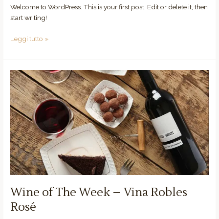
Welcome to WordPress. This is your first post. Edit or delete it, then
start writing!
Leggi tutto »
Wine
of
The
Week
–
Vina
Robles
Rosé
Wine of The Week – Vina Robles
Rosé