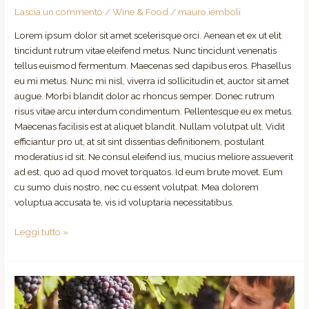
Lascia un commento
/
Wine & Food
/
mauro.iemboli
Lorem ipsum dolor sit amet scelerisque orci. Aenean et ex ut elit
tincidunt rutrum vitae eleifend metus. Nunc tincidunt venenatis
tellus euismod fermentum. Maecenas sed dapibus eros. Phasellus
eu mi metus. Nunc mi nisl, viverra id sollicitudin et, auctor sit amet
augue. Morbi blandit dolor ac rhoncus semper. Donec rutrum
risus vitae arcu interdum condimentum. Pellentesque eu ex metus.
Maecenas facilisis est at aliquet blandit. Nullam volutpat ult. Vidit
efficiantur pro ut, at sit sint dissentias definitionem, postulant
moderatius id sit. Ne consul eleifend ius, mucius meliore assueverit
ad est, quo ad quod movet torquatos. Id eum brute movet. Eum
cu sumo duis nostro, nec cu essent volutpat. Mea dolorem
voluptua accusata te, vis id voluptaria necessitatibus.
Leggi tutto »
The
Best