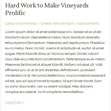
Hard Work to Make Vineyards
Prolific
Lascia un commento
/
Cheese
,
Wine & Food
/
mauro.iemboli
Lorem ipsum dolor sit amet scelerisque orci. Aenean et ex ut elit
tincidunt rutrum vitae eleifend metus. Nunc tincidunt venenatis
tellus euismod fermentum. Maecenas sed dapibus eros. Phasellus
eu mi metus. Nunc mi nisl, viverra id sollicitudin et, auctor sit amet
augue. Morbi blandit dolor ac rhoncus semper. Donec rutrum
risus vitae arcu interdum condimentum. Pellentesque eu ex metus.
Maecenas facilisis est at aliquet blandit. Nullam volutpat ult. Vidit
efficiantur pro ut, at sit sint dissentias definitionem, postulant
moderatius id sit. Ne consul eleifend ius, mucius meliore assueverit
ad est, quo ad quod movet torquatos. Id eum brute movet. Eum
cu sumo duis nostro, nec cu essent volutpat. Mea dolorem
voluptua accusata te, vis id voluptaria necessitatibus.
Leggi tutto »