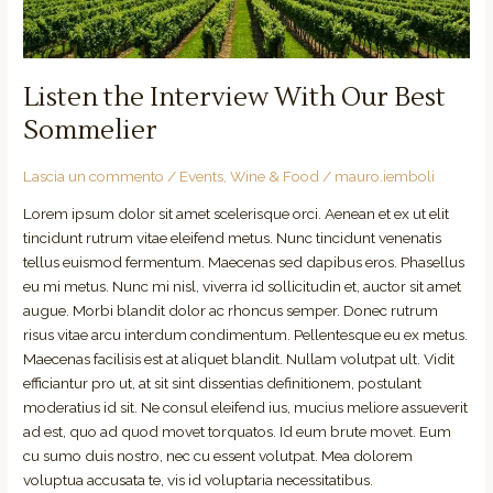
Listen the Interview With Our Best
Sommelier
Lascia un commento
/
Events
,
Wine & Food
/
mauro.iemboli
Lorem ipsum dolor sit amet scelerisque orci. Aenean et ex ut elit
tincidunt rutrum vitae eleifend metus. Nunc tincidunt venenatis
tellus euismod fermentum. Maecenas sed dapibus eros. Phasellus
eu mi metus. Nunc mi nisl, viverra id sollicitudin et, auctor sit amet
augue. Morbi blandit dolor ac rhoncus semper. Donec rutrum
risus vitae arcu interdum condimentum. Pellentesque eu ex metus.
Maecenas facilisis est at aliquet blandit. Nullam volutpat ult. Vidit
efficiantur pro ut, at sit sint dissentias definitionem, postulant
moderatius id sit. Ne consul eleifend ius, mucius meliore assueverit
ad est, quo ad quod movet torquatos. Id eum brute movet. Eum
cu sumo duis nostro, nec cu essent volutpat. Mea dolorem
voluptua accusata te, vis id voluptaria necessitatibus.