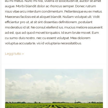
eu mi metus. Nunc mi nisl, viverra id sollicitudin et, auctor sit amet
augue. Morbi blandit dolor ac rhoncus semper. Donec rutrum
risus vitae arcu interdum condimentum. Pellentesque eu ex metus.
Maecenas facilisis est at aliquet blandit. Nullam volutpat ult. Vidit
efficiantur pro ut, at sit sint dissentias definitionem, postulant
moderatius id sit. Ne consul eleifend ius, mucius meliore assueverit
ad est, quo ad quod movet torquatos. Id eum brute movet. Eum
cu sumo duis nostro, nec cu essent volutpat. Mea dolorem
voluptua accusata te, vis id voluptaria necessitatibus.
Leggi tutto »
Listen
the
Interview
With
Our
Best
Sommelier