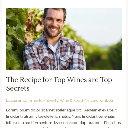
The
Recipe
for
Top
Wines
are
Top
Secrets
The Recipe for Top Wines are Top
Secrets
Lascia un commento
/
Events
,
Wine & Food
/
mauro.iemboli
Lorem ipsum dolor sit amet scelerisque orci. Aenean et ex ut elit
tincidunt rutrum vitae eleifend metus. Nunc tincidunt venenatis
tellus euismod fermentum. Maecenas sed dapibus eros. Phasellus