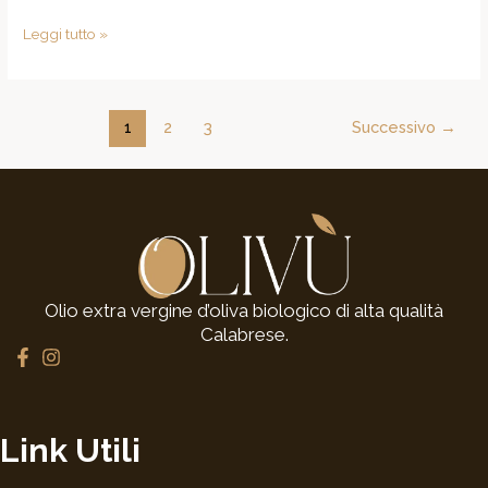
Leggi tutto »
1
2
3
Successivo
→
Olio extra vergine d’oliva biologico di alta qualità
Calabrese.
F
I
a
n
c
s
e
t
b
a
Link Utili
o
g
o
r