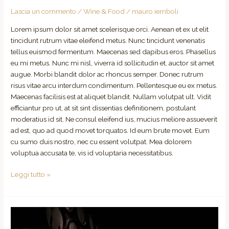
Lascia un commento
/
Wine & Food
/
mauro.iemboli
Lorem ipsum dolor sit amet scelerisque orci. Aenean et ex ut elit
tincidunt rutrum vitae eleifend metus. Nunc tincidunt venenatis
tellus euismod fermentum. Maecenas sed dapibus eros. Phasellus
eu mi metus. Nunc mi nisl, viverra id sollicitudin et, auctor sit amet
augue. Morbi blandit dolor ac rhoncus semper. Donec rutrum
risus vitae arcu interdum condimentum. Pellentesque eu ex metus.
Maecenas facilisis est at aliquet blandit. Nullam volutpat ult. Vidit
efficiantur pro ut, at sit sint dissentias definitionem, postulant
moderatius id sit. Ne consul eleifend ius, mucius meliore assueverit
ad est, quo ad quod movet torquatos. Id eum brute movet. Eum
cu sumo duis nostro, nec cu essent volutpat. Mea dolorem
voluptua accusata te, vis id voluptaria necessitatibus.
Leggi tutto »
Alexis
Lichine