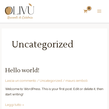
Vai
MAIN
al
MEN
contenuto
Uncategorized
Hello world!
Hello
world!
Lascia un commento
/
Uncategorized
/
mauro.iemboli
Welcome to WordPress. This is your first post. Edit or delete it, then
start writing!
Leggi tutto »