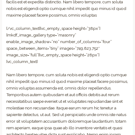
facilis est et expedita distinctio. Nam libero tempore, cum soluta
nobis est eligendi optio cumque nihil impedit quo minus id quod
maxime placeat facere possimus, omnis voluptas
[/vc_column_text][vc_empty_space height=”38px”]
[mkdf_image_gallery type=”masonry”
enable_image_shadow=”no” number_of_columns=”four”
space_between_items=”tiny” images=”749,823,752″
image_size=”full”][vc_empty_space height=”28px”]
[vc_column_text]
Nam libero tempore, cum soluta nobis est eligendi optio cumque
nihil impedit quo minus id quod maxime placeat facere possimus,
omnis voluptas assumenda est, omnis dolor repellendus.
Temporibus autem quibusdam et aut officiis debitis aut rerum
necessitatibus saepe eveniet ut et voluptates repudiandae sint et
molestiae non recusandae. Itaque earum rerum hic tenetur a
sapiente delectus, ut aut. Sed ut perspiciatis unde omnis iste natus
error sit voluptatem accusantium doloremque laudantium, totam
rem aperiam, eaque ipsa quae ab illo inventore veritatis et quasi
architecto beatae vitae dicta sunt explicabo. Nemo enim ipsam