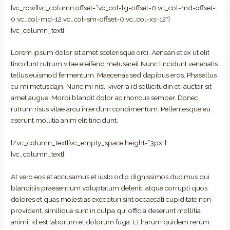
[vc_row][vc_column offset=”vc_col-lg-offset-0 vc_col-md-offset-
0 vc_col-md-12 vc_col-sm-offset-0 vc_col-xs-12″]
[vc_column_text]
Lorem ipsum dolor sit amet scelerisque orci. Aenean et ex ut elit
tincidunt rutrum vitae eleifend metusareil Nunc tincidunt venenatis
tellus euismod fermentum. Maecenas sed dapibus eros. Phasellus
eu mi metusdajn. Nunc mi nisl, viverra id sollicitudin et, auctor sit
amet augue. Morbi blandit dolor ac rhoncus semper. Donec
rutrum risus vitae arcu interdum condimentum. Pellentesque eu
eserunt mollitia anim elit tincidunt.
[/vc_column_text][vc_empty_space height=”3px”]
[vc_column_text]
At vero eos et accusamus et iusto odio dignissimos ducimus qui
blanditiis praesentium voluptatum deleniti atque corrupti quos
dolores et quas molestias excepturi sint occaecati cupiditate non
provident, similique sunt in culpa qui officia deserunt mollitia
animi, id est laborum et dolorum fuga. Et harum quidem rerum