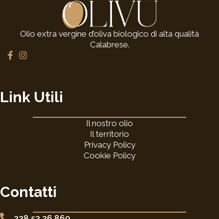
Olio extra vergine d’oliva biologico di alta qualità
Calabrese.
F
I
a
n
c
s
e
t
b
a
Link Utili
o
g
o
r
k
a
Il nostro olio
-
m
f
Il territorio
Privacy Policy
Cookie Policy
Contatti
328 53 26 860