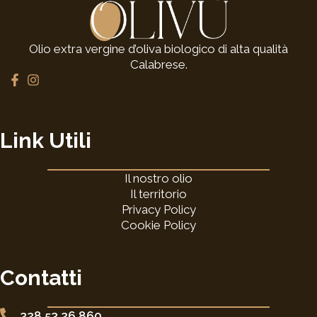
Olio extra vergine d’oliva biologico di alta qualità
Calabrese.
F
I
a
n
c
s
e
t
b
a
Link Utili
o
g
o
r
k
a
Il nostro olio
-
m
f
Il territorio
Privacy Policy
Cookie Policy
Contatti
328 53 26 860