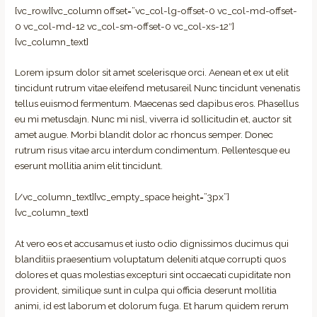
[vc_row][vc_column offset=”vc_col-lg-offset-0 vc_col-md-offset-
0 vc_col-md-12 vc_col-sm-offset-0 vc_col-xs-12″]
[vc_column_text]
Lorem ipsum dolor sit amet scelerisque orci. Aenean et ex ut elit
tincidunt rutrum vitae eleifend metusareil Nunc tincidunt venenatis
tellus euismod fermentum. Maecenas sed dapibus eros. Phasellus
eu mi metusdajn. Nunc mi nisl, viverra id sollicitudin et, auctor sit
amet augue. Morbi blandit dolor ac rhoncus semper. Donec
rutrum risus vitae arcu interdum condimentum. Pellentesque eu
eserunt mollitia anim elit tincidunt.
[/vc_column_text][vc_empty_space height=”3px”]
[vc_column_text]
At vero eos et accusamus et iusto odio dignissimos ducimus qui
blanditiis praesentium voluptatum deleniti atque corrupti quos
dolores et quas molestias excepturi sint occaecati cupiditate non
provident, similique sunt in culpa qui officia deserunt mollitia
animi, id est laborum et dolorum fuga. Et harum quidem rerum