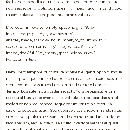
facilis est et expedita distinctio. Nam libero tempore, cum soluta
nobis est eligendi optio cumque nihil impedit quo minus id quod
maxime placeat facere possimus, omnis voluptas
[/vc_column_text][vc_empty_space height=”38px”]
[mkdf_image_gallery type=”masonry”
enable_image_shadow=”no” number_of_columns=”four”
space_between_items=”tiny” images=”749,823,752″
image_size=”full”][vc_empty_space height=”28px”]
[vc_column_text]
Nam libero tempore, cum soluta nobis est eligendi optio cumque
nihil impedit quo minus id quod maxime placeat facere possimus,
omnis voluptas assumenda est, omnis dolor repellendus.
Temporibus autem quibusdam et aut officiis debitis aut rerum
necessitatibus saepe eveniet ut et voluptates repudiandae sint et
molestiae non recusandae. Itaque earum rerum hic tenetur a
sapiente delectus, ut aut. Sed ut perspiciatis unde omnis iste natus
error sit voluptatem accusantium doloremque laudantium, totam
rem aperiam, eaque ipsa quae ab illo inventore veritatis et quasi
architecto beatae vitae dicta sunt explicabo. Nemo enim ipsam